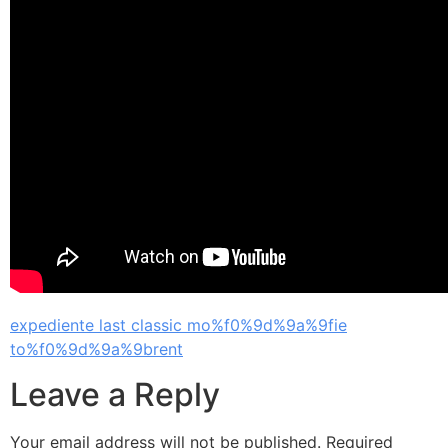
expediente last classic mo%f0%9d%9a%9fie
to%f0%9d%9a%9brent
Leave a Reply
Your email address will not be published.
Required