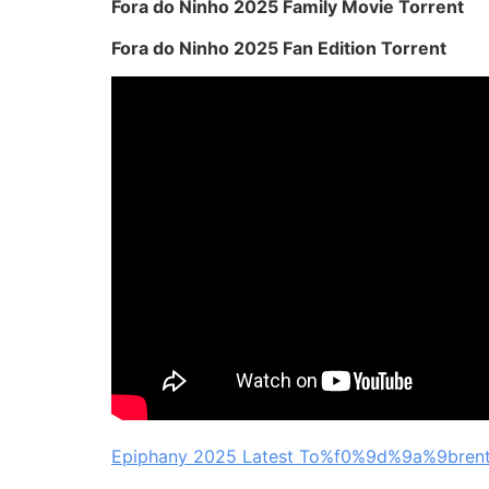
Fora do Ninho 2025 Family Movie Torrent
Fora do Ninho 2025 Fan Edition Torrent
Epiphany 2025 Latest To%f0%9d%9a%9bren