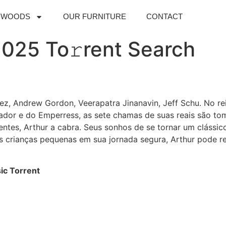
DWOODS
OUR FURNITURE
CONTACT
2025 To𝚛rent Search
dez, Andrew Gordon, Veerapatra Jinanavin, Jeff Schu. No r
or e do Emperress, as sete chamas de suas reais são tom
ntes, Arthur a cabra. Seus sonhos de se tornar um clássi
 as crianças pequenas em sua jornada segura, Arthur pode re
ic Torrent